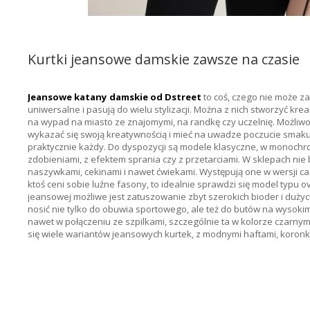
Kurtki jeansowe damskie zawsze na czasie
Jeansowe katany damskie od Dstreet
to coś, czego nie może za
uniwersalne i pasują do wielu stylizacji. Można z nich stworzyć krea
na wypad na miasto ze znajomymi, na randkę czy uczelnię. Możliwoś
wykazać się swoją kreatywnością i mieć na uwadze poczucie smaku
praktycznie każdy. Do dyspozycji są modele klasyczne, w monoch
zdobieniami, z efektem sprania czy z przetarciami. W sklepach nie
naszywkami, cekinami i nawet ćwiekami. Występują one w wersji casu
ktoś ceni sobie luźne fasony, to idealnie sprawdzi się model typu o
jeansowej możliwe jest zatuszowanie zbyt szerokich bioder i duż
nosić nie tylko do obuwia sportowego, ale też do butów na wysoki
nawet w połączeniu ze szpilkami, szczególnie ta w kolorze czarnym
się wiele wariantów jeansowych kurtek, z modnymi haftami, koronk